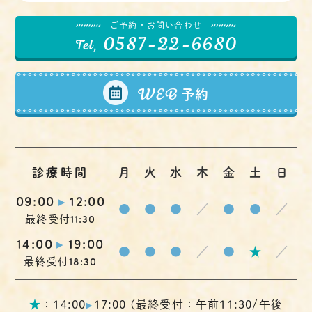
ご予約・お問い合わせ
0587-22-6680
Tel,
WEB
予約
診療時間
月
火
水
木
金
土
日
09:00
▸
12:00
●
●
●
／
●
●
／
11:30
最終受付
14:00
▸
19:00
●
●
●
／
●
★
／
18:30
最終受付
▸
★
：14:00
17:00 (最終受付：午前11:30/午後